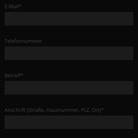
Pflichtfeld
E-Mail
*
Telefonnummer
Pflichtfeld
Betreff
*
Pflichtfeld
Anschrift (Straße, Hausnummer, PLZ, Ort)
*