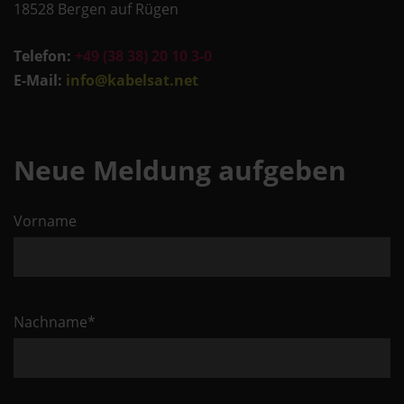
18528 Bergen auf Rügen
Telefon:
+49 (38 38) 20 10 3-0
E-Mail:
info@kabelsat.net
Neue Meldung aufgeben
Vorname
Pflichtfeld
Nachname
*